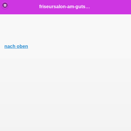
friseursalon-am-gutshof
nach oben
elisch