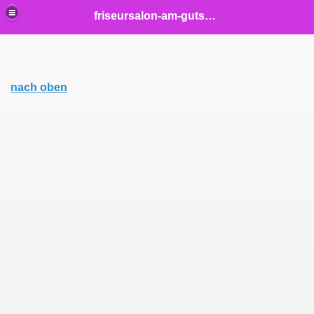
friseursalon-am-gutshof
nach oben
elisch